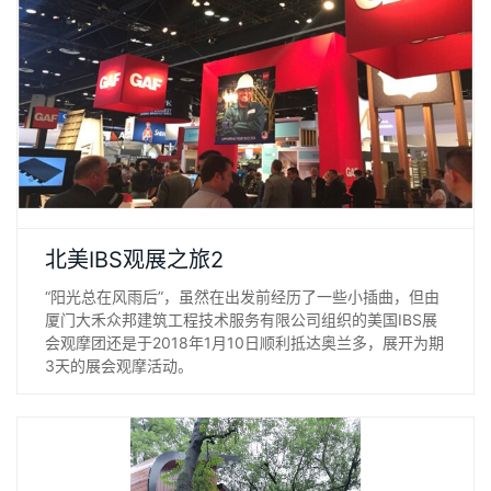
“阳光总在风雨后”，虽然在出发前经历了一些小插曲，但由厦门
北美IBS观展之旅2
大禾众邦建筑工程技术服务有限公司组织的美国IBS展会观摩团
“阳光总在风雨后”，虽然在出发前经历了一些小插曲，但由
还是于2018年1月10日顺利抵达奥兰多，展开为期3天的展会观
厦门大禾众邦建筑工程技术服务有限公司组织的美国IBS展
摩活动。
会观摩团还是于2018年1月10日顺利抵达奥兰多，展开为期
3天的展会观摩活动。