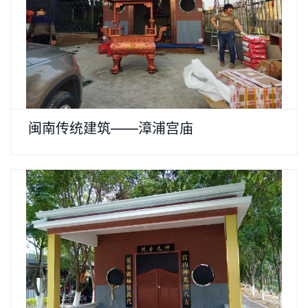
闽南传统建筑——漳浦宫庙