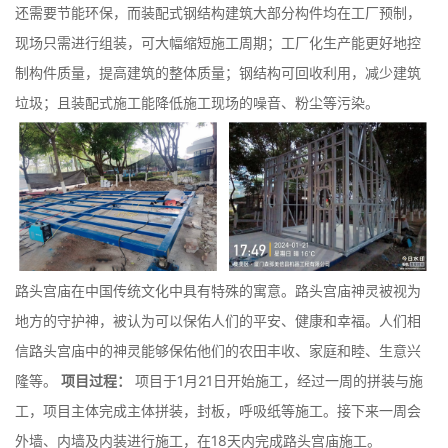
还需要节能环保，而装配式钢结构建筑大部分构件均在工厂预制，
现场只需进行组装，可大幅缩短施工周期；工厂化生产能更好地控
制构件质量，提高建筑的整体质量；钢结构可回收利用，减少建筑
垃圾；且装配式施工能降低施工现场的噪音、粉尘等污染。
路头宫庙在中国传统文化中具有特殊的寓意。路头宫庙神灵被视为
地方的守护神，被认为可以保佑人们的平安、健康和幸福。人们相
信路头宫庙中的神灵能够保佑他们的农田丰收、家庭和睦、生意兴
隆等。
项目过程：
项目于1月21日开始施工，经过一周的拼装与施
工，项目主体完成主体拼装，封板，呼吸纸等施工。接下来一周会
外墙、内墙及内装进行施工，在18天内完成路头宫庙施工。