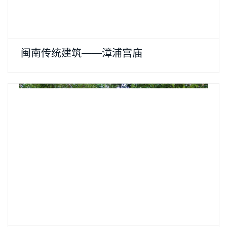
闽南传统建筑——漳浦宫庙